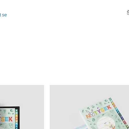
Š
t se