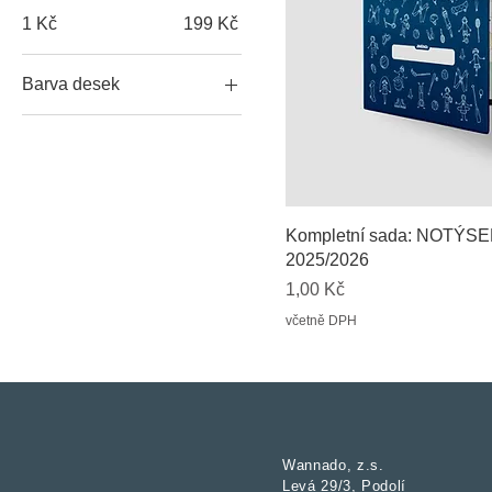
1 Kč
199 Kč
Barva desek
Kompletní sada: NOTÝSEK 
2025/2026
Cena
1,00 Kč
včetně DPH
Wannado, z.s.
Levá 29/3, Podolí