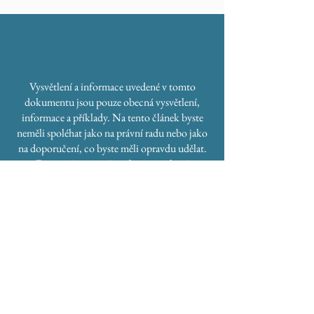
Vysvětlení a informace uvedené v tomto
dokumentu jsou pouze obecná vysvětlení,
informace a příklady. Na tento článek byste
neměli spoléhat jako na právní radu nebo jako
na doporučení, co byste měli opravdu udělat.
Doporučujeme vám, abyste pro lepší
porozumění a pomoc s tvorbou vlastních
Smluvních podmínek vyhledali právní
poradenství.
Školky
Rodiny
Kontakt