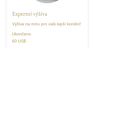
Expertní výživa
Výživa na míru pro vaši lepší kondici!
Ukončeno
60
60 US$
amerických
dolarů
Zobrazit kurz
Školky
Rodiny
Kontakt
Podmínky ochrany osobních údajů
Obchod