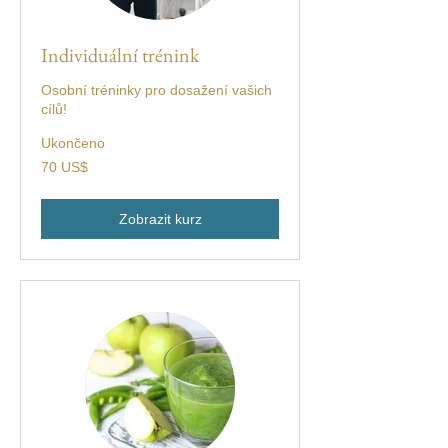
Individuální trénink
Osobní tréninky pro dosažení vašich
cílů!
Ukončeno
70
70 US$
amerických
dolarů
Zobrazit kurz