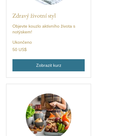
Zdravý životní styl
Objevte kouzlo aktivního života s
notýskem!
Ukončeno
50
50 US$
amerických
dolarů
Zobrazit kurz