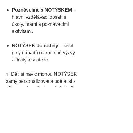
Poznávejme s NOTÝSKEM
–
hlavní vzdělávací obsah s
úkoly, hrami a poznávacími
aktivitami.
NOTÝSEK do rodiny
– sešit
plný nápadů na rodinné výzvy,
aktivity a soutěže.
✨ Děti si navíc mohou NOTÝSEK
samy personalizovat a udělat si z
něj opravdu svůj vlastní zápisník
plný zážitků a pokroků.