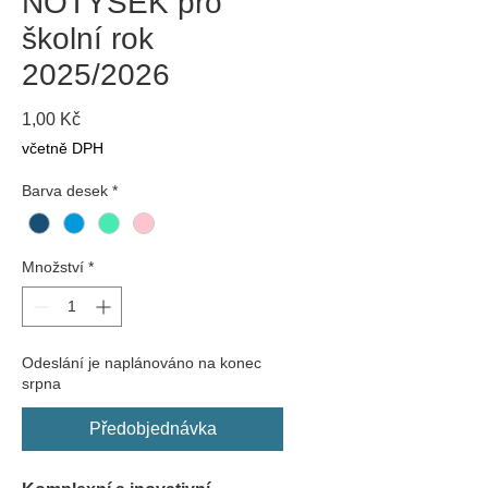
NOTÝSEK pro
školní rok
2025/2026
Cena
1,00 Kč
včetně DPH
Barva desek
*
Množství
*
Odeslání je naplánováno na konec
srpna
Předobjednávka